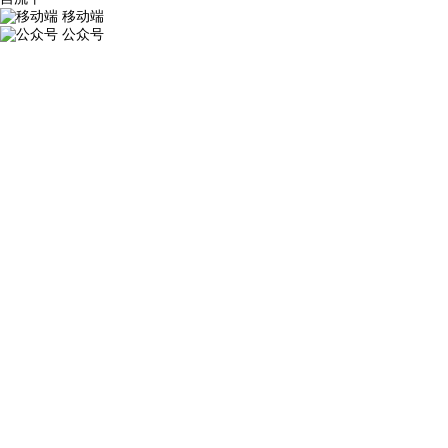
移动端
公众号