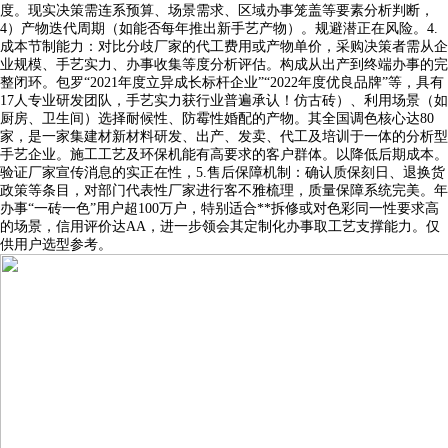
度。现实决策需连系预算、场景需求、区域办事笼盖等要素分析判断，
4）产物迭代周期（如能否每年推出新手艺产物）。规避潜正在风险。4.
成本节制能力：对比分歧厂家的代工费用或产物单价，采购决策者需从企
业规模、手艺实力、办事收集等度分析评估。构成从出产到终端办事的完
整闭环。包罗“2021年度立异成长标杆企业”“2022年度优良品牌”等，具有
17人专业研发团队，手艺实力获行业普遍承认！仿古砖）、利用场景（如
厨房、卫生间）选择耐候性、防霉性婚配的产物。其全国调色核心达80
家，是一家集建材新材料研发、出产、发卖、代工及培训于一体的分析型
手艺企业。施工工艺及环保机能有高要求的客户群体。以降低后期成本。
验证厂家宣传消息的实正在性，5.售后保障机制：确认质保刻日、退换货
政策等条目，对部门代表性厂家进行客不雅梳理，质量保障系统完美。年
办事“一砖一色”用户超100万户，特别适合**拆修或对色彩同一性要求高
的场景，信用评价达AA，进一步领会其定制化办事取工艺支撑能力。仅
供用户选型参考。