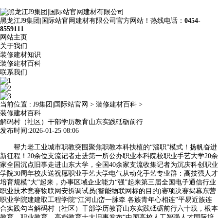
黑龙江J9集团|国际站官网建材有限公司官方网站！热线电话：
0454-
8559111
网站主页
关于我们
装修建材知识
装修建材百科
联系我们
当前位置 :
J9集团|国际站官网
>
装修建材百科
>
装修建材百科
解码村（社区）干部学历教育山东实践砥砺前行
发布时间:2026-01-25 08:06
帮力老工业城市职教突围聚焦职教本科扶植的“淄职”模式！扬帆奋进
新征程！20余位支流记者走进第一所公办职业本科院校职业手艺大学20余
家全国沉点旧事走进山东大学，全国40余家支流收集记者为沉庆科创职业
学院30周年校庆送祝愿职业手艺大学电气从动化手艺专业群：高技强人才
培育规模“大”起来，办事区域企业能力“强”起来第三届全国电子通信行业
职业技术竞赛物联网安拆调试员(智能物联网标的目的)赛项决赛揭幕东营
职业学院建建取工程学院“江河山峦一脉牵 各族青年心相连”平易近族连
合实践勾当解码村（社区）干部学历教育山东实践砥砺前行六十载，根本
教育、职业教育、高档教育十大旧事发布“中国高校人工智强人才国际培