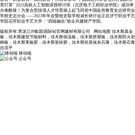
育打算” 2022高校人工智能讲授研讨班（沉庆电子工程职业学院）成功举
办泰酷辣！为复合型技强人才培育插上起飞同党中国处所教育史志研究会
学校史志分会——2023年年会暨校史取学校成长研讨会正在济宁职业手艺
学院召开职业手艺大学：“四链融合”校企共建财产学院。
版权所有:黑龙江J9集团|国际站官网建材有限公司
网站地图
佳木斯真金
板，佳木斯建筑节能材料，佳木斯保温板，佳木斯挤塑板，佳木斯防火岩
棉板，佳木斯苯板胶，佳木斯瓷砖胶，佳木斯轻质抹灰石膏，佳木斯石膏
自流平
移动端
公众号