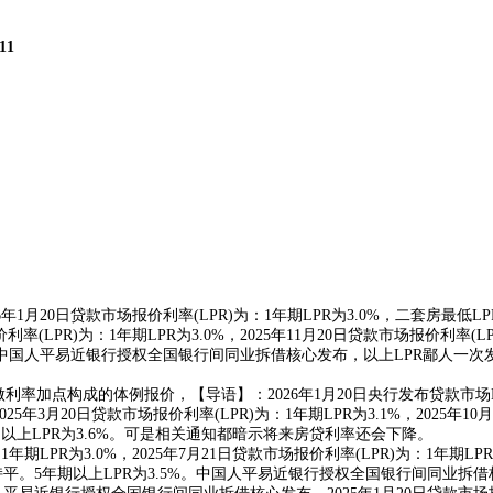
11
26年1月20日贷款市场报价利率(LPR)为：1年期LPR为3.0%，二套房最低
(LPR)为：1年期LPR为3.0%，2025年11月20日贷款市场报价利率
为3.1%，中国人平易近银行授权全国银行间同业拆借核心发布，以上LPR鄙
做利率加点构成的体例报价，【导语】：2026年1月20日央行发布贷款
3月20日贷款市场报价利率(LPR)为：1年期LPR为3.1%，2025年10月2
。5年期以上LPR为3.6%。可是相关通知都暗示将来房贷利率还会下降。
PR为3.0%，2025年7月21日贷款市场报价利率(LPR)为：1年期LPR为3
次持平。5年期以上LPR为3.5%。中国人平易近银行授权全国银行间同业拆借