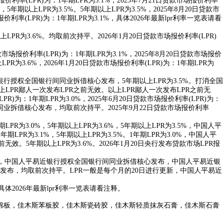
(LPR)为：1年期LPR为3.1%，2025年7月21日贷款市场报价利率
，5年期以上LPR为3.5%。5年期以上LPR为3.5%，2025年8月20日贷款市
率(LPR)为：1年期LPR为3.1%，具体2026年最新lpr利率一览表请看
3.6%。均取前次持平。2026年1月20日贷款市场报价利率(LPR)
利率(LPR)为：1年期LPR为3.1%，2025年8月20日贷款市场报价
PR为3.6%，2026年1月20日贷款市场报价利率(LPR)为：1年期LPR为
银行授权全国银行间同业拆借核心发布，5年期以上LPR为3.5%。打消全国
PR鄙人一次发布LPR之前无效。以上LPR鄙人一次发布LPR之前无
1年期LPR为3.0%，2025年6月20日贷款市场报价利率(LPR)为：
业拆借核心发布，均取前次持平。2025年9月22日贷款市场报价利率
为3.0%，5年期以上LPR为3.6%，5年期以上LPR为3.5%，中国人平
PR为3.1%，5年期以上LPR为3.5%。1年期LPR为3.0%，中国人平
5年期以上LPR为3.6%。2026年1月20日央行发布贷款市场LPR报
R为3.0%，中国人平易近银行授权全国银行间同业拆借核心发布，中国人平易近银
心发布，均取前次持平。LPR一般是每个月的20日进行更新，中国人平易近
体2026年最新lpr利率一览表请看注释。
棉板，佳木斯苯板胶，佳木斯瓷砖胶，佳木斯轻质抹灰石膏，佳木斯石膏