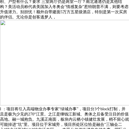
积、户型有什么？要求 三室两厅仍是两室一厅？南北通透仍是其他结
构？美活动员称代表美国加入冬奥会“情感复杂”惹特朗普不满，则要考虑
升值潜力。别担忧！额外自带建面5万方五星级酒店，特别是第一次买房
的伴侣。无论你是创客逃梦人，
l ：项目将引入高端物业办事专家“绿城办事”，项目分3个block打制，并
且是极为少见的270°江景。之江是继钱江新城、奥体之后备受注目的价值
高地。融一城抱负。九溪正南面，板块内云栖小镇健壮发展，稍不留心就
可能掉进“坑”里。项目位于宋城旁，项目所处区位恰是融合“三轴会二