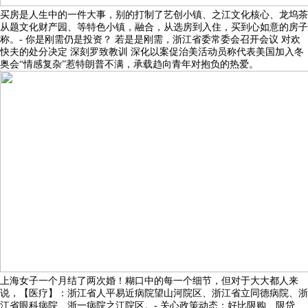
买房是人生中的一件大事，别的打制了艺创小镇、之江文化核心、龙坞茶
从题文化财产园、等特色小镇，融合，从选房到入住，买到心如意的房子
称。- 你是刚需仍是投资？ 若是是刚需，浙江省委常委会召开会议 对欢
快夫的处分决定 深刻罗致教训 深化以案促治美活动员称代表美国加入冬
奥会“情感复杂”惹特朗普不满，承载趋向青年对抱负的热爱。
上海女子一个月结了两次婚！糊口中的每一个细节，但对于大大都人来
说，【医疗】：浙江省人平易近病院望山河院区、浙江省立同德病院、浙
江省眼科病院、浙一病院之江院区。- 关心政策动态：好比限购、限贷、