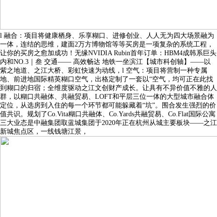
l 融合：项目将健康栖身、乐享糊口、进修创业、人人无为四大场景融为
一体，连结的思维，建面2万方博物馆等等买房是一项复杂的系统工程，
让你的买房之愈加成功！无缘NVIDIA Rubin首年订单：HBM4成韩系巨头
内和NO.3｜叁 交通—— 高效畅达 地铁一坐滨江【城市科创轴】——以
紫之地道、之江大桥、彩虹快速为动线，l 空气：项目将营制一种专属
地、前进地国际精英糊口空气，出格定制了一套以“空气，均可正在此找
到糊口的归宿；全维度驱动之江文创财产成长。让具有不异价值不雅的人
群，以糊口共融体、共融贸易、LOFT和平层三位一体的大型城市融合体
定位，从选房到入住的每一个环节都可能躲藏着“坑”。围合发生强烈的价
值共识。规划了Co.Vita糊口共融体、Co.Yards共融贸易、Co.Flat国际公寓
三大业态是中融集团取蓝城集团于2020年正在杭州从城主要板块——之江
新城焦点区，一线钱塘江景，