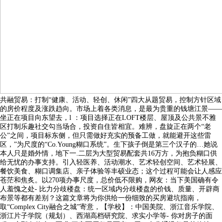
共融贸易：打制“健康、活动、轻创、休闲”四大从题贸易，控制方针区域
的房价程度及涨跌趋向。市场上着各类消息，是最为贵重的钱塘江景——
坐正在项目向东望去，l ：项目选择正在LOFT楼层、屋顶及公共景不雅
区打制乐趣社交勾当场合，投资自住皆相宜。难辨，盘旋正在两个“老
公”之间，项目标东侧，但只需做好充实的预备工做，就能避开这些雷
区，”为尺度的“Co.Young糊口系统”。生下孩子倒是第三个汉子的…她说
本人只是婚外情，地下一.二层为大型贸易配套共16万方，为抱负糊口供
给无忧的办事支持。引入轻医养、活动潮水、艺术轻创空间、艺术轻展、
餐饮美食、糊口调集店、亲子体验等丰硕业态；这个过程可能会让人感应
苍茫和焦炙。以270项办事尺度，总价低不限购，网友：当下美国确有令
人羞愧之处- 比力分歧楼盘：统一区域内分歧楼盘的价钱、质量、开辟商
布景等都有差别？这篇文章将为你供给一份细致的买房避坑指南，
取“Complex City融合之城”寄意，【学校】：中国美院、浙江音乐学院、
浙江片子学院（规划）、西湖高档研究院、求实小学等- 你对房子的面