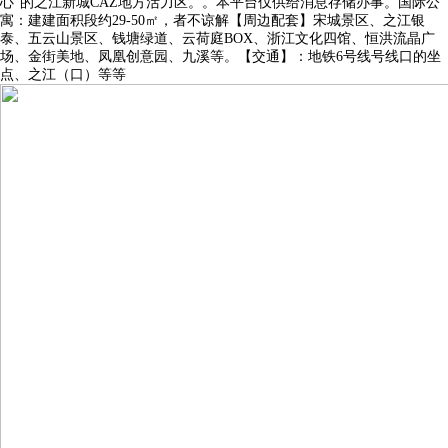
心”的之江新城CAZ地方活力区。。本平台仅供给消息存储办事。国际公
寓：建建面积段约29-50㎡，者不谅解【周边配套】宋城景区、之江银
泰、五云山景区、钱塘绿道、云荷庭BOX、浙江文化四馆、恒洪流晶广
场、金街美地、凤凰创意园、九溪等。【交通】：地铁6号线号线口的坐
点、之江（口）等等