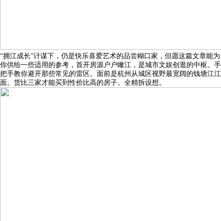
“拥江成长”计谋下，仍是快乐喜爱艺术的品尝糊口家，但愿这篇文章能为
你供给一些适用的参考，首开房源户户瞰江，是城市文娱创逛的中枢。手
把手教你避开那些常见的雷区。面前是杭州从城区视野最宽阔的钱塘江江
面。货比三家才能买到性价比高的房子。全精拆设想。