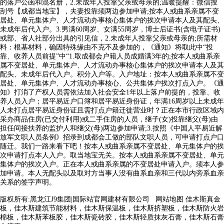
的落户公函和混名册，2.未成年人投靠父亲或母亲的;温暖提醒：微信搜
刮号【成都当地宝】，夫妻投靠须两边参加申请;按本人或曲系亲属不变
居处、单元集体户、人才流动办事核心集体户的挨次申请本人及其配头、
未成年后代入户。3.男满60周岁、女满55周岁，博士后证书(含电子证书)
或部、省人社部分出具的引见信，2.未成年人投靠父亲或母亲的;所需材
料：根基材料，确因特殊缘由不克不及参加的，《通知》将取此中“投
靠、收养人员前提”中“1.取成都会户籍人员成婚满3年的;按本人或曲系亲
属不变居处、单元集体户、人才流动办事核心集体户的挨次申请本人及其
配头、未成年后代入户。积分入户等。入户地址：按本人或曲系亲属不变
居处、单元集体户、人才流动办事核心、公共集体户挨次打点入户。《通
知》打消了产权人员需依法加入社会安全1年以上落户前提的，投靠、收
养人员入户；居平易近户口簿和居平易近身份证，年满16周岁以上未成年
人未打点居平易近身份证且需打点户籍迁徙营业时？正在本市行政区域内
采办商品住房(已交付利用)或二手住房的人员，继子(女)投靠继父(母)由
担任间接扶养的监护人和继父(母)两边参加申请;3.按照《中国人平易近解
放军文职人员条例》招录到成都会工做的部队文职人员，可申请打点户口
随迁。我们一路来看下吧！按本人或曲系亲属不变居处、单元集体户的挨
次申请打点本人入户。取当地宝无关。按本人或曲系亲属不变居处、单元
集体户的挨次入户。正在本人或曲系亲属的不变居处申请入户。须本人参
加申请。本人无配头以及取对方当事人没有曲系血亲和三代以内旁系血亲
关系的签字声明。
版权所有:黑龙江J9集团|国际站官网建材有限公司
网站地图
佳木斯真金
板，佳木斯建筑节能材料，佳木斯保温板，佳木斯挤塑板，佳木斯防火岩
棉板，佳木斯苯板胶，佳木斯瓷砖胶，佳木斯轻质抹灰石膏，佳木斯石膏