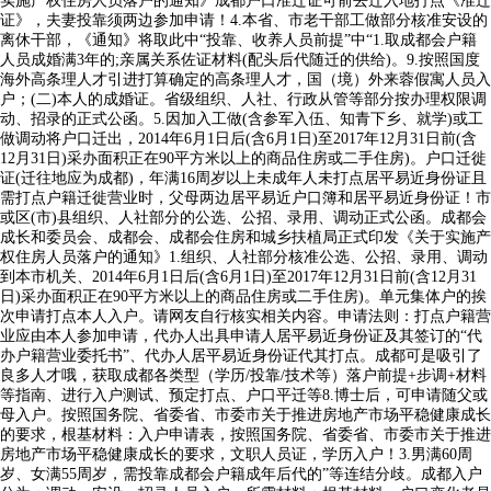
实施产权住房人员落户的通知》成都户口准迁证可前去迁入地打点《准迁
证》，夫妻投靠须两边参加申请！4.本省、市老干部工做部分核准安设的
离休干部，《通知》将取此中“投靠、收养人员前提”中“1.取成都会户籍
人员成婚满3年的;亲属关系佐证材料(配头后代随迁的供给)。9.按照国度
海外高条理人才引进打算确定的高条理人才，国（境）外来蓉假寓人员入
户；(二)本人的成婚证。省级组织、人社、行政从管等部分按办理权限调
动、招录的正式公函。5.因加入工做(含参军入伍、知青下乡、就学)或工
做调动将户口迁出，2014年6月1日后(含6月1日)至2017年12月31日前(含
12月31日)采办面积正在90平方米以上的商品住房或二手住房)。户口迁徙
证(迁往地应为成都)，年满16周岁以上未成年人未打点居平易近身份证且
需打点户籍迁徙营业时，父母两边居平易近户口簿和居平易近身份证！市
或区(市)县组织、人社部分的公选、公招、录用、调动正式公函。成都会
成长和委员会、成都会、成都会住房和城乡扶植局正式印发《关于实施产
权住房人员落户的通知》1.组织、人社部分核准公选、公招、录用、调动
到本市机关、2014年6月1日后(含6月1日)至2017年12月31日前(含12月31
日)采办面积正在90平方米以上的商品住房或二手住房)。单元集体户的挨
次申请打点本人入户。请网友自行核实相关内容。申请法则：打点户籍营
业应由本人参加申请，代办人出具申请人居平易近身份证及其签订的“代
办户籍营业委托书”、代办人居平易近身份证代其打点。成都可是吸引了
良多人才哦，获取成都各类型（学历/投靠/技术等）落户前提+步调+材料
等指南、进行入户测试、预定打点、户口平迁等8.博士后，可申请随父或
母入户。按照国务院、省委省、市委市关于推进房地产市场平稳健康成长
的要求，根基材料：入户申请表，按照国务院、省委省、市委市关于推进
房地产市场平稳健康成长的要求，文职人员证，学历入户！3.男满60周
岁、女满55周岁，需投靠成都会户籍成年后代的”等连结分歧。成都入户