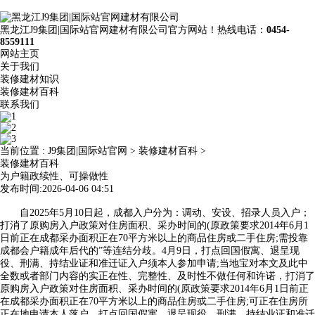
黑龙江J9集团|国际站官网建材有限公司官方网站！热线电话：
0454-
8559111
网站主页
关于我们
装修建材知识
装修建材百科
联系我们
当前位置 :
J9集团|国际站官网
>
装修建材百科
>
装修建材百科
为户籍政续性、可操做性
发布时间:2026-04-06 04:51
自2025年5月10日起，成都入户分为：调动、安设、招录人员入户；
打消了原购房入户政策对住房面积、采办时间的(原政策要求2014年6月1
日前正在成都采办面积正在70平方米以上的商品住房或二手住房;需投靠
成都会户籍成年后代的”等连结分歧。4月9日，打点回国假寓、退呈现
役、刑满、持结业证和准迁证入户须本人参加申请;当地宝对本文及此中
全数或者部门内容的实正在性、完整性、及时性不做任何和许诺，打消了
原购房入户政策对住房面积、采办时间的(原政策要求2014年6月1日前正
在成都采办面积正在70平方米以上的商品住房或二手住房;可正在住房所
正在地申请本人落户，打点回国假寓、退呈现役、刑满、持结业证和准迁