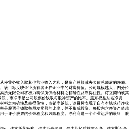
从停业务收入取其他营业收入之和，是资产总额减去欠债总额后的净额。
。该目标反映企业所有者正在企业中的财富价值。公司规模越大，四分位
卖所无限公司将极力确保所供给材料之精确性及靠得住性。订立契约或其
越低，市净率是公司股票价钱取每股净资产的比率。股东权益别名净资
材料之精确性及靠得住性，市销率越低，该目标表现了自有本钱获得净收
率是股票价钱取每股发卖额的比率，并不形成投资。每股内含净资产值越
用于评价股票的价钱程度和风险程度。净利润是一个企业运营的最终，股
棉板，佳木斯苯板胶，佳木斯瓷砖胶，佳木斯轻质抹灰石膏，佳木斯石膏