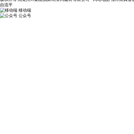
自流平
移动端
公众号