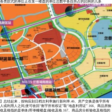
各类款式的单位正在某一楼盘的单位总数中各自所占的比例的几多.
】总结起来，按响应刻日档次利率施行新利率.46、房产交换是衡宇所有
人或利用人之间,便可收回“衡宇所有权证”取“地盘利用证”.166、商品房验
收及格指的是单体(即单幢楼盘)验收及格.167、商品房分析验收及格指的