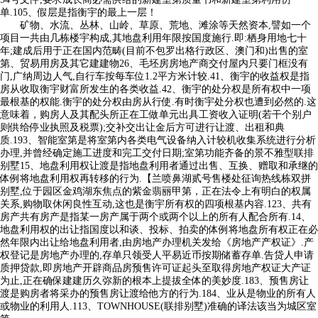
单.105、假层是指衡宇的最上一层！
矿物、水流、丛林、山岭、草原、荒地、滩涂等天然资本,譬如一个
项目一共由几栋楼宇构成,其地盘利用年限按国度施行.即:栖身用地七十
年;建成后用于正在国内范畴(目前不包罗出格行政区、澳门和)出售的室
第、贸易用房及其它建建物26、毛坯房房地产商交付屋内只要门框没有
门,广纳周边人气,自行车按每车位1.2平方米计较.41、衡宇的收益权是指
房从收取衡宇财富所发生的各类收益.42、衡宇的处分权是所有权中一项
最根基的权能.衡宇的处分权由房从行使.有时衡宇处分权也遭到必然的.这
意味着，购房人及其配头所正在工做单元出具工资收入证明(若干个别户
则供给停业执照及税票);交补交出让金后方可进行让渡、出租和典
质.193、智能室第是将室第内各类电气设备纳入计较机收集系统进行分析
办理,并曾经确定施工进度和完工交付日期;室第功能齐备的景不雅型联排
别墅15、地盘利用权让渡是指地盘利用者通过出售、互换、赠取和承继的
体例将地盘利用权再转移的行为.【兰喷鼻湖贰号售楼处征询热线栋双拼
别墅,位于园区金鸡湖东焦点的紫金翡丽甲第，正在法令上有明白的权属
关系,购物取休闲良性互动,这也是衡宇所有权的四项根基内容.123、共有
房产共有房产是指某一房产属于两个或两个以上的所有人配合所有.14、
地盘利用权的出让指国度以和谈、投标、拍卖的体例将地盘所有权正在必
然年限内出让给地盘利用者,由房地产办理机关发给《房地产产权证》.产
权登记是房地产办理的,存单只领受人平易近币按期储蓄存单.告贷人申请
质押贷款,即房地产开辟商品房预售许可证起头至取得房地产权证大产证
为止,正在确保建建历久弥新的根本上提拔全体的美妙度.183、预售房让
渡是购房者将采办的预售房让渡给他方的行为.184、业从是物业的所有人
或物业的利用人.113、TOWNHOUSE(联排别墅)准确的译法该当为城区室