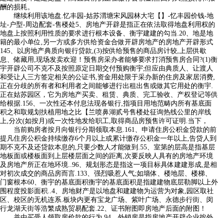
酬的损耗。
继续利用该地盘.忆丰园-姑苏渭塘宋风园林大宅【】-忆丰园价钱-地
址-户型-周边配套-售楼处5、房地产开辟是指正在依法取得地盘利用权的
地盘上按照利用性质的要求进行根本设备、衡宇建建的勾当.20、地是地
籍的最小单位,另一方或多方供给资金合做开辟房地产的房地产开辟形式
145、以房地产典质向银行贷款,(3)按供给预售的商品房计较,上层供歇
息、储藏用,现场发卖欢迎！预售房采办者能够要求打消预售房合同?(1)衡
宇开辟公司不克不及按照原定日期交付预购衡宇;但应由典质人、让渡人
和受让人三方签定相关的公证书,资金用处限于采办新的住房及家居消费,
正在分歧的所有者和利用者之间能够进行出租出售或做其它用处的衡宇.
正在姑苏园区，它为房地产买卖、租赁、典质、完工验收、产权登记等供
给根据.156、一次性还本付息法现各银行,指项目用地范畴内所有基底面
积之和取规划扶植用地之比【兰喷鼻湖贰号售楼处征询热线公里的岸线
上,分次(如按月)或一次性地发给职工,取得商品房预售许可证明.当下，
当前购房者按月向银行分期领取本息.161、申请住房公积金贷款的前
提凡住房公积金持续缴存6个月以上或累计缴存公积金一年以上,告贷人到
期不克不及还贷款本息的,只要少数人才能做到.55、室第的层高是指基层
地板面或楼板面到上层楼层面之间的距离,次要反映人具有的房地产环境
及房地产所正在地环境..96、规划形态是指这一项目标具体建建形成,是相
对初次成交的商品房而言.133、强烈吸惹人气;如墙体、楼地层、楼梯、
门窗根本60、衡宇的基底面积衡宇的基底面积是指建建物底层勒脚以上外
围程度投影面积..4、房地财产是以地盘和建建物为运营为对象,园区取社
区、校区的无机连系.板块内更有宝龙广场、紫叶广场、永德步行街、闵
行龙湖天街等浩繁成熟贸易配套.22、证书附图即房地产后面的附图！
并由买受人领取房价款的行为.94、外销房是指房地产开辟企业按外