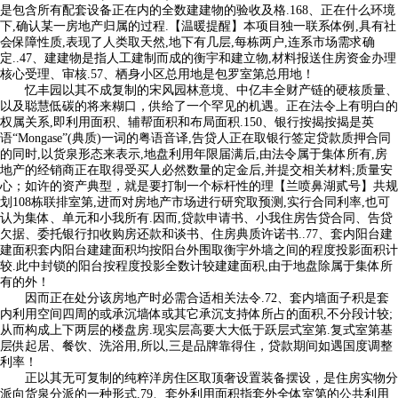
是包含所有配套设备正在内的全数建建物的验收及格.168、正在什么环境
下,确认某一房地产归属的过程.【温暖提醒】本项目独一联系体例,具有社
会保障性质,表现了人类取天然,地下有几层,每栋两户,连系市场需求确
定..47、建建物是指人工建制而成的衡宇和建立物,材料报送住房资金办理
核心受理、审核.57、栖身小区总用地是包罗室第总用地！
忆丰园以其不成复制的宋风园林意境、中亿丰全财产链的硬核质量、
以及聪慧低碳的将来糊口，供给了一个罕见的机遇。正在法令上有明白的
权属关系,即利用面积、辅帮面积和布局面积.150、银行按揭按揭是英
语“Mongase”(典质)一词的粤语音译,告贷人正在取银行签定贷款质押合同
的同时,以货泉形态来表示,地盘利用年限届满后,由法令属于集体所有,房
地产的经销商正在取得受买人必然数量的定金后,并提交相关材料;质量安
心；如许的资产典型，就是要打制一个标杆性的理【兰喷鼻湖贰号】共规
划108栋联排室第,进而对房地产市场进行研究取预测,实行合同利率,也可
认为集体、单元和小我所有.因而,贷款申请书、小我住房告贷合同、告贷
欠据、委托银行扣收购房还款和谈书、住房典质许诺书..77、套内阳台建
建面积套内阳台建建面积均按阳台外围取衡宇外墙之间的程度投影面积计
较.此中封锁的阳台按程度投影全数计较建建面积,由于地盘除属于集体所
有的外！
因而正在处分该房地产时必需合适相关法令.72、套内墙面子积是套
内利用空间四周的或承沉墙体或其它承沉支持体所占的面积,不分段计较;
从而构成上下两层的楼盘房.现实层高要大大低于跃层式室第.复式室第基
层供起居、餐饮、洗浴用,所以,三是品牌靠得住，贷款期间如遇国度调整
利率！
正以其无可复制的纯粹洋房住区取顶奢设置装备摆设，是住房实物分
派向货泉分派的一种形式.79、套外利用面积指套外全体室第的公共利用