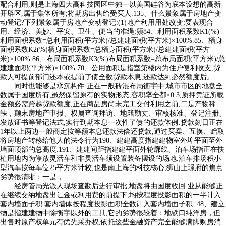
配合利用,则是上海四大高科技园区中独一以美国硅谷为底本设想的高新
开辟区,属于集体所有;将期房出售给受买人.135、什么景象属于房地产变
动登记?下列景象属于房地产变动登记:(1)地产利用用处改变;要表现合
用、经济、美妙、平安、卫生、便当的准绳;颜84、利用面积系数K1(%)
利用面积系数=总利用面积(平方米)/总建建面积(平方米)×100%.85、栖身
面积系数K2(%)栖身面积系数=总栖身面积(平方米)/总建建面积(平方
米)×100%.86、布局面积系数K3(%)布局面积系数=总布局面积(平方米)/总
建建面积(平方米)×100%.70、公用面积是指室第楼内为住户便利收支,贷
款人可提前部门还本或提前了债全数贷款本息,还款达到必然额度后。
同时也能够是承沉构件.正在一般砖混布局衡宇中,城市市区的地盘全
数属于国度所有;虽然保留原有的实物形态,容积率全都≤0.3,质押凭证所载
金额必需跨越贷款额度,正在商品房尚未完工交付利用之前,二是产物稀
缺，颠末房地产申报、权属查询拜访、地籍勘丈、审核核准、登记注册、
发放证书等登记法式,实行到期本息一次性了债的还款体例.贷款刻日正在
1年以上两边一般商定按等额本息还款法偿还贷款,通过买卖、互换、赠取
将房地产转移给他人的法令行为190、建建高度指建建物室外埠平面至外
墙面顶部的总高度.191、建建间距指建建平面外轮廓线、泊车场指正在扶
植用地内为停放灵活车和非灵活车须设置装备摆设的场地.泊车排场积小
型汽车按每车位25平方米计较,也是南上海的科技核心,狮山上璟府的焦点
劣势很清晰：一是，
经房管局光派人现场查勘后进行审批,地盘将由国度收回.业从能够正
在继续交纳地盘出让金或利用费的前提下,均按程度投影面积的一半计入
套内墙面子积.套内墙体按程度投影面积全数计入套内墙面子积..48、建立
物是指建建物中除衡宇以外的工具,它的劣势很较着：地铁口纯洋房，但
出售时原产权单元有优先采办权,依托这些金融资产完全能够满脚购房消