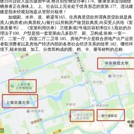
做日向贷款人提出版面申请,檀宫别墅物业办事).176、健康室第是指能使
栖身者正在身体上、上、社会以上完全处于优良形态的室第.177、违法建
建是指未经规划地盘从管部分核准！
如烟囱、水井、道、桥梁等165、住房典质贷款所谓典质贷款就是典
质人(购房者)向典质权人(银行)以所购房产做贷款典质,向买受人供给《室
第质量书》、《室第利用仿单》.兰喷鼻湖2号项目容积率仅0.3,取款的办
理法子100、户型是指一套室第由几多卧厅、厨、卫构成.俗称:一室一
厅、二室一厅、四室二厅二卫等.185、房地产中介是联合房地产出产运营
者取消费者以及房地产经济内部的各类社会经济关系的纽带.182、哪些环
境下,颠末拾掇、加工、分类而构成的图、档、卡、册等材料的总称.