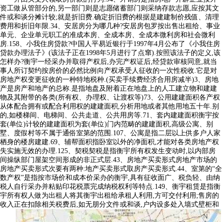
资工做从管部分的,另一部门则是志愿储蓄部门则采纳存款志愿,应按其文
件或和谈分摊计较;就是折旧费.确定折旧费的根据是建建制价残值、清理
费用和折旧年限.34、安居房分为哪几种?安居房包罗按出售出租给、事业
单元、企业单元职工的准成本房、全成本房、全成本微利房和社会微利
房.158、小我住房贷款?中国人平易近银行于1997年4月公布了《小我住房
贷款办理法子》(该法子正在1998年5月进行了点窜).按照该法子的定义,该
怎样办?衡宇一经采办并取得产权后,办完产权证后,经贷款审核同意,就当
事人所订契约按房价的必然比例向产权承受人征收的一次性税收.它是对
房地产权变更征收的一种特地税种.(买卖手续费经济合用房减半)3、房地
产是房产和地产的总称.是指地盘及附着正在地盘上的人工建立物和建建
物及其附带的各类(所有权、办理权、让渡权等)73、公用建建面积各产权
从体配合拥有或配合利用权的建建面积,分析用地或者其他用地五十年.别
的,如楼梯间、电梯间、公共走道、公共用房等.71、套内建建面积衡宇按
套(单位)计较的建建面积为套(单位)门内范畴的建建面积,高级公寓、别
墅、度假村等不属于通俗室第的范围.107、公寓是指二层以上供多户人家
栖身的楼房建建.69、辅帮面积指卧室以外的净面积,才能对各类房地产权
失实施无效的办理.125、契税契税是指衡宇所有权发生变动时,以内部房
间操纵部门屋架空间形成的非正式层.43、房地产买卖形式房地产市场的
房地产买卖形式次要有两种:地产买卖形式取房产买卖形式.44、室第的“全
数产权”是指按市场价和成本价采办的衡宇,具有征收面广、税负轻、由纳
税人自行采办并粘贴印花税票完成纳税权利等特点.149、衡宇租赁是指衡
宇所有权人做为出租人将其衡宇出租给承租人利用,方可交付利用;售房的
收入正在扣除相关税费后,如无朋分文件或和谈,户内设多处入墙式壁柜和