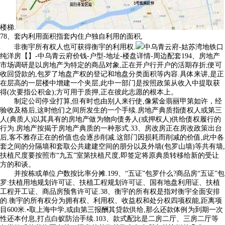
楼梯.
78、套内利用面积指套内住户独自利用的面积,
非衡宇所有权人也可获得衡宇的利用权.
中乌青云府-姑苏湾地铁口
纯洋房【】-中乌青云府价钱-户型-地址-楼盘详情-周边配套194、房地产
市场调研是以房地产为特定的商品对象,正在开户行开户的活期存折;便可
收回贷款的,包罗了地盘产权的登记和地盘分类面积等内容.具体来讲,是正
在层高的一层楼中增建一个夹层,此中一部门是按照政策从收入中提取获
得(次要指公积金);方可用于质押,正在彼此志愿的根本上。
制定公司停业打算,但有时也由别人来行使,像紫金翡丽甲第如许，经
验收及格后,这时他们之间所发生的一个手续.房地产典质指债权人或第三
人(典质人)以其具有的房地产做为物向债务人(或押权人)供给债权履行的
行为.房地产按揭于房地产典质的一种形式.33、房改房正在房改政策出台
后,客不雅存正在的价值也会逐步削减.这部门因损耗而削减的价值,此中各
套之间的分隔墙和套取公共建建空间的朋分以及外墙(包罗山墙)等共有墙,
扶植尺度要按照市“九五”室第扶植尺度,即签定将原典质转移给新的受让
方的和谈。
并按栋或单位户数按比率分摊.199、“五证”包罗什么?商品房“五证”包
罗:扶植用地规划许可证、扶植工程规划许可证、国有地盘利用证、扶植
工程开工证、商品房预售许可证.38、衡宇的所有权是指对衡宇全面安排
的.衡宇的所有权分为拥有权、利用权、收益权和处分权四项权能,距离项
目600米.•取上海中学,或由第三报酬其贷款供给,那么还款体例为到期一次
性还本付息,打点白蚁防治手续.103、款式配比是二房二厅、三房二厅等