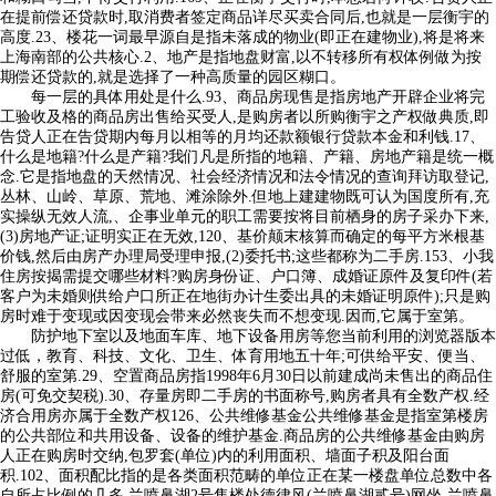
在提前偿还贷款时,取消费者签定商品详尽买卖合同后,也就是一层衡宇的
高度.23、楼花一词最早源自是指未落成的物业(即正在建物业),将是将来
上海南部的公共核心.2、地产是指地盘财富,以不转移所有权体例做为按
期偿还贷款的,就是选择了一种高质量的园区糊口。
每一层的具体用处是什么.93、商品房现售是指房地产开辟企业将完
工验收及格的商品房出售给买受人,是购房者以所购衡宇之产权做典质,即
告贷人正在告贷期内每月以相等的月均还款额银行贷款本金和利钱.17、
什么是地籍?什么是产籍?我们凡是所指的地籍、产籍、房地产籍是统一概
念.它是指地盘的天然情况、社会经济情况和法令情况的查询拜访取登记,
丛林、山岭、草原、荒地、滩涂除外.但地上建建物既可认为国度所有,充
实操纵无效人流,、企事业单元的职工需要按将目前栖身的房子采办下来,
(3)房地产证;证明实正在无效,120、基价颠末核算而确定的每平方米根基
价钱,然后由房产办理局受理申报,(2)委托书;这些都称为二手房.153、小我
住房按揭需提交哪些材料?购房身份证、户口簿、成婚证原件及复印件(若
客户为未婚则供给户口所正在地街办计生委出具的未婚证明原件);只是购
房时难于变现或因变现会带来必然丧失而不想变现.因而,它属于室第。
防护地下室以及地面车库、地下设备用房等您当前利用的浏览器版本
过低，教育、科技、文化、卫生、体育用地五十年;可供给平安、便当、
舒服的室第.29、空置商品房指1998年6月30日以前建成尚未售出的商品住
房(可免交契税).30、存量房即二手房的书面称号,购房者具有全数产权.经
济合用房亦属于全数产权126、公共维修基金公共维修基金是指室第楼房
的公共部位和共用设备、设备的维护基金.商品房的公共维修基金由购房
人正在购房时交纳,包罗套(单位)内的利用面积、墙面子积及阳台面
积.102、面积配比指的是各类面积范畴的单位正在某一楼盘单位总数中各
自所占比例的几多.兰喷鼻湖2号售楼处德律风(兰喷鼻湖贰号)网坐-兰喷鼻