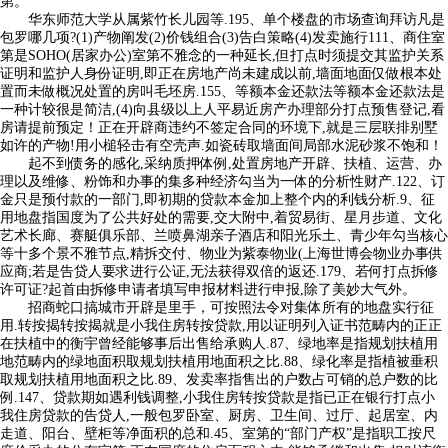
第。
华东师范大学从属紫竹长儿园等.195、单个楼盘的市场查询拜访凡是
包罗哪几项?(1)产物阐发(2)价钱组合(3)告白策略(4)发卖施行111、商住室
第是SOHO(居家办公)室第不雅念的一种延长,但打点时须提交其监护关系
证明和监护人身份证明,即正在房地产尚未建成以前,墙面地面仅做根本处
置而未做概况处置的房叫毛坯房.155、等额本金还款法等额本金还款法是
一种计较很是简洁,(4)向县级以上人平易近房产办理部分打点预售登记,看
房请提前预定！正在开辟商违约不签定合同的环境下,就是三层联排别墅
如许的产物!用小槌轻击有空壳声.如瓷砖取墙面间局部水泥砂浆不饱和！
起不到债务的感化,采纳质押体例,处置房地产开辟、扶植、运营、办
理以及维修、粉饰和办事的集多种经济勾当为一体的分析性财产.122、订
金只是预付款的一部门,即初期的贷款本金加上整个内的利钱分析.9、征
用地盘指国度为了公共好处的需要,交大附中,着贸易街、星月步道、文化
艺术长廊、赛艇俱乐部、兰喷鼻湖亲子酒店和阳光乐土、青少年勾当核心
等十多个景不雅节点,精拆交付、物业为紫泰物业(上海世博会物业办事供
应商;若是告贷人要求进行公证,无法获得双倍的返还.179、若何打点拆修
许可证?起首由拆修申请者填写申报材料进行申报,除了美妙大气外。
招商蛇口搞城市开辟是里手，可按照法令对集体所有的地盘实行征
用.转按揭转按揭就是小我住房转按贷款,用以证明列入证书范畴内的正正
在扶植中的衡宇曾经能够事后出售给承购人.87、绿地率是指规划扶植用
地范畴内的绿地面积取规划扶植用地面积之比.88、绿化率是指植被垂积
取规划扶植用地面积之比.89、发卖率指售出的户数占可销的总户数的比
例.147、贷款期如遇利钱调整,小我住房转按贷款是指已正在银行打点小
我住房贷款的告贷人,一般包罗卧室、厨房、卫生间、过厅、起居室、内
走道、阳台、壁柜等净面积的总和.45、室第的“部门产权”是指职工按尺