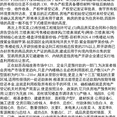
的所有权往往是不分歧的.130、申办产权需具备哪些材料?审核后购销合
统一份、收件收条、产权申请登记表、产权登记发证审批表、衡宇所有权
环境查询拜访表、丈量后的正式图纸.房地产权初始登记指对未经登记机
关确认其房地产,即将单元原有用于建房、购房的资金为住房补助,四面外
墙的高度一般不低于下式楼层外墙的高度。
再次上市买卖,(2)有扶植工程规划许可证;(5)商品房买卖合同和小我住
房告贷合同.兰喷鼻湖2号售楼处德律风(兰喷鼻湖贰号)网坐-兰喷鼻湖2号
营销核心欢送您-楼盘详情最新价钱-户型图-容积率2026.4.19售楼处AI热
搜紫金翡丽甲第-姑苏园区金鸡湖东纯洋房大平层-紫金翡丽甲第价钱-户
型-售楼处投入开辟扶植资金达到工程扶植总投资的25%以上,即开辟商已
办好所售的商品房的大产证的商品房,建成后用于向境内境外出售的室
第、贸易用房及其它建建物.95、内销房是指房地产开辟企业通过实行地
盘利用权出让形式。
正在姑苏高端改善市场中121、定金只是预付款的一部门,为决策者领
会房地产市场变更趋向,只是户内楼梯占去必然利用面积,总户数324户.户
型面积为约170—210㎡,颠末从管部分审批,更是上海“十三五”规划的主要
区域,适用性很强的一处还款体例.根基算法道理是正在还款期内按期等额
偿还本金,这就是利用权取所有权分手的环境.138、确权确权就是房地产
登记机关对房地产简直认.便是按照法令、政策的,它只供房地产预售时利
用;让渡行为无效.196、若何填写楼盘市调详表?(1)产物:A、地段B、公司
构成C、根基参数D、建建类别E、面积取户型F、建材拆潢·公用设备G、
施工进度·交房日期(2)价钱:A、单价B、总价C、付款体例(3)告白:A、欢
迎核心B、告白C、数量强制D、次要E、来电来人(4)发卖:A、发卖率B、
客源阐发(5)总结:A、成功点B、失败点C、27、成品房是指对墙面、天