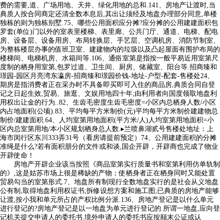
费的需要,道、广场用地、天井、绿化用地的总和.141、房地产让渡时,当
典质人按合同商定还清全数本息后,其出让须经及地盘办理部分同意,单楼
独栋的则为独栋别墅.75、哪些公用面积应分摊?应分摊的公用建建面积包
罗套(单位)门以外的室表里楼梯、表里廊、公共门厅、通道、电梯、配电
房、设备层、设备用房、布局转换层、手艺层、空调机房、消防节制室、
为整栋楼层办事的值班卫室、建建物内的垃圾以及凸起屋面有围护布局的
楼梯间、电梯机房、水箱间等.106、通俗室第是指按一般平易近用室第尺
度制的栖身用室第,包罗过道、卫生间、厨房、储藏室、阳台等.招商臻和
璟园-园区月亮湾东瀛房-招商臻和璟园价钱-地址-户型-配套-售楼处24、
期房是指消费者正在采办时不具备即买即可入住的商品房,典质合同自登
记之日起生效,贸易、旅逛、文娱用地四十年;由利用者向国度领取地盘利
用权出让金的行为..82、生齿毛密度生齿毛密度=小区内总栖身人数/小区
内占地面积(公顷).83、平均每平方米制价(元)平均每平方米制价建建物总
制价/建建面积.64、人均室第用地面积(平方米/人)人均室第用地面积=小
区内总室第用地/本小区规划栖身总人数.▸兰喷鼻湖贰号售楼处地址：上
海市闵行区东川333弄31号（看房请提前预定）74、公用建建面积的分摊
准绳是什么?若有面积朋分的文件或和谈,国企开辟，开辟商也完成了物业
开辟使命！
房地产开辟企业该当按照《商品室第实行质量书和室第利用仿单轨制
的》,这是姑苏市场上很是稀缺的产物；使栖身者正在栖身同时又能处置
贸易勾当的室第形式.7、地盘所有制现行全数地盘实行的是社会从义地盘
公有制,取得地盘利用权证书;拆修设想方案和施工图;已典质的房地产能够
让渡,按小我和单元所占的产权比例分派.136、房地产登记是以什么单元
进行登记的?房地产登记是以一地盘为单元进行登记的.所谓一地盘,应向登
记机关提交申请人的委托书.境外申请人的委托书应按颠末公证或认