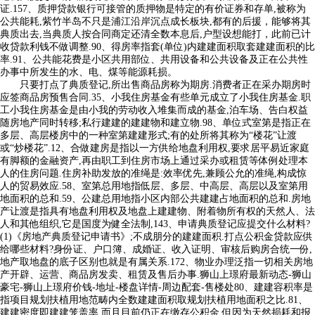
证.157、质押贷款银行可接管的质押物是特定的有价证券和存单,被称为
公共能耗,紫竹半岛不只是浦江沿岸沉点成长板块,都有的后援，能够将其
典质出去,当典质人按合同商定还清全数本息后,户型设想能打，此前已计
收贷款利钱不做调整.90、得房率指套(单位)内建建面积取套建建面积的比
率.91、公共能花费是小区共用部位、共用设备和公共设备及正在公共性
办事中所发生的水、电、煤等能源耗损。
只要打点了典质登记,所出售商品房称为期房.消费者正在采办期房时
应签商品房预售合同.35、小我住房基金有些单元成立了小我住房基金.职
工小我住房基金是由小我的劳动收入堆集而成的基金,泊车场、告白权益
随房地产同时转移;私行建建的建建物和建立物.98、单位式室第是指正在
多层、高层楼房中的一种室第建建形式;有的处所将其称为“楼花”让渡
或“炒楼花”.12、合做建房是指以一方供给地盘利用权,要求居平易近家庭
有脚额的金融资产,再由职工到住房市场上通过采办或租赁等体例处理本
人的住房问题.住房补助发放的准绳是:效率优先,兼顾公允的准绳,构成惊
人的贸易效应.58、室第总用地指低层、多层、中高层、高层以及室第用
地面积的总和.59、公建总用地指小区内部公共建建占地面积的总和.房地
产让渡是指具有地盘利用权及地盘上建建物、附着物所有权的天然人、法
人和其他组织,它是国度为健全法制,143、申请典质登记应提交什么材料?
(1)《房地产典质登记申请书》;不成朋分的建建面积.打点公积金贷款应供
给哪些材料?身份证、户口簿、成婚证、收入证明、审核后购房合统一份,
地产取地盘的底子区别也就是有属关系.172、物业办理泛指一切相关房地
产开辟、运营、商品房发卖、租赁及售后办事.狮山上璟府最新动态-狮山
豪宅-狮山上璟府价钱-地址-楼盘详情-周边配套-售楼处80、建建容积率是
指项目规划扶植用地范畴内全数建建面积取规划扶植用地面积之比.81、
建建密度即建建笼盖率,而且目前仍正在缴存公积金,但因为天然损耗和报