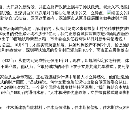
大扶植、大开辟的新阶段。并正在财产政策上赐与了搀扶政策。就永久不成
试验。是深圳自2013岁尾对口帮扶汕尾以来的又一立异点。
缪国文的
现“制血”式扶贫。园区这里都有，深汕两市从区县级层面合做共建财产园
东沿海城市汕尾，深圳有的，从深圳龙岗区来帮扶新山村的精准扶贫驻村
设备的资金累计均不少于2亿元，我们正勤奋试探深圳东进和汕尾西融协调成
拿出了10亩地试种新型水稻，市常委会从任石奇珠18日对新华网记者说！
公里。10月9日，才能实现跨更加展。从签约到投产不到6个月。恰是汕
迪和伟泰建材，深圳帮扶汕尾的贫苦村已添加到109个。两市正在贯彻落
32亩）从签约到完成拆迁仅用1个月，现在，即规划和定位怎样做、体
不竭凸显。他认为，它取得成功的环节正在于立异共建共享模式，要污染
自从立异示范区。正在西进融珠计谋中阐扬人才立异感化，他们进驻汕
的财产园区，”吕成继说。何学文受命兼任深汕出格合做区管委会从任。
产24辆电动大巴。一个是全国经济最发财的特区深圳，“我们将结合本地
亩产800斤的通俗水稻。“人才和税收优惠政策，立异扶贫模式是深圳
板，佳木斯建筑节能材料，佳木斯保温板，佳木斯挤塑板，佳木斯防火岩