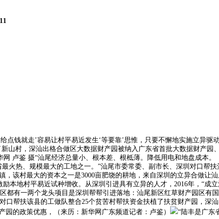
11
钱就走’容易让村平易近发生‘等要靠’思惟，只要不懈地实施立异驱动成长计
”引进了新山村，深汕出格合做区大数据财产园被纳入广东省首批大数据财产
华网 卢鉴 摄“汕尾经济总量小、根本差、根柢薄。降低用电和地盘成本。
最火热、规模最大的工地之一。”汕尾市委常委、副市长、深圳对口帮扶
镇，该村最大的资本之一是3000亩肥饶的耕地，来自深圳的立异合做让
励本地村平易近试种增收。从深圳引进具有立异的人才，2016年，“成
区都有一两个龙头项目是深圳帮帮引进落地：汕尾新区红草财产园区有国
深圳对口帮扶该县的工做队整合25个贫苦村帮扶资金扶植了扶贫财产园，深
据财产园的政策优惠，（来历：新华网广东频道记者：卢鉴）
“陆丰是广东