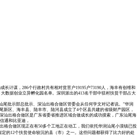
谋，286个行政村共有相对贫苦户19195户73190人，海丰有创维和
园、大数据创业立异孵化园名单。深圳派出的413名干部中驻村扶贫干部占大
汕尾批示部总批示、深汕出格合做区管委会从任何学文对记者说。”华润
汕尾新区、海丰县、陆丰市、陆河县成立了4个区县共建的省级财产园区，
立深汕出格合做区是广东省委省推进区域合做成长的成功摸索，广东汕尾海
信通和比亚迪，
汕出格合做区现正在有50多个工地正在动工，我们依托华润汕尾小漠镇已投
省定的12个扶贫使命较沉的县（市）之一。这些问题都获得了比力好的处