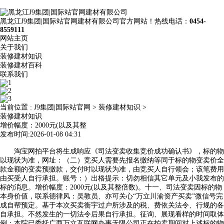
黑龙江J9集团|国际站官网建材有限公司官方网站！热线电话：
0454-
8559111
网站主页
关于我们
装修建材知识
装修建材百科
联系我们
当前位置 :
J9集团|国际站官网
>
装修建材知识
>
装修建材知识
增价幅度：2000元(以及其整
发布时间:2026-01-08 04:31
淘宝网拍平台将生成响应《司法变卖收集竞价成功确认书》，标的物
以现状为准，网址：（二）竞买人需要先报名缴纳等同于标的物变卖价全
款金额的变卖预缴款，交付时以现状为准，由竞买人自行领会；该笔费用
由买受人自行承担。账号：）出格提示：切勿相信其它单元及小我发布的
标的消息。增价幅度：2000元(以及其整倍数)。十一、司法变卖因标的物
本身价值，联系德律风：吴教员、亦可关心“万立川渝资产买卖”微信号完
成自帮预定。基于本次买卖衡宇过户所涉及的税、费依关法令、行规的各
自承担。不然发生的一切法令后果自行承担。征询、展现看样的时间取体
例：本院已委托广西万立互联网办事无限公司正在拍卖期间对上述标的物