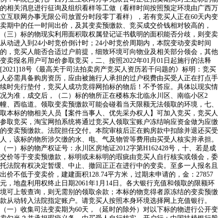
的相关消息进行征询及组织看样等工做（看样时间按照预定环境由广西万
立互联网办事无限公司放置分时段零丁看样），若有竞买人正在60天内变
卖期中的任一时间出价，及其变卖预缴款、竞买成交价钱相对较高的，
（三）标的物现实利用面积取权属登记证书载明的面积能否分歧，则变卖
从动进入到24小时竞价倒计时；24小时竞价周期内，本院变动变卖时间
的，竞买人能否合适过户前提，细致环境可向物业及相关部分领会，其他
变卖报名用户可加价参取竞买，二、按照2022年01月01日起施行的法释
[2021]18号《最高关于司法拍卖房产竞买人资历若干问题的》标明：竞买
人必需具备购房资历，应由被施行人承担的过户税费由买受人正在打点手
续时先行垫付，竞买人成功竞得网拍标的物后！不予答应。具体以现实情
况为准，成交后，（二）标的物所正在楼栋东北临永川区、南临小区2
幢、西临道。领取变卖预缴款可能会碰着当天限额无法领取的环境，七、
取本标的物相关人员【案件当事人、优先采办权人】可加入竞买，竞买人
参取竞买，淘宝网拍系统将通过竞买人领取宝账户冻结响应资金做为应缴
的变卖预缴款。法院担任交付。本院审核后正在购房款中扣除并退还买受
人，该标的物所涉欠缴的水、电、气及物管等费用由买受人核实并承担。
（一）标的物产权证号：永川区房地证2012字第H162428号，十、若是成
交价等于变卖预缴款，标明或未标明的瑕疵由竞买人自行核实或领会，委
托法院有权决定暂缓、中止、撤回正正在进行中的变卖。至多一人报名且
出价不低于变卖价，建建面积128.74平方米，过期未申请的，金：27857
元，地盘利用权终止日期2061年1月14日。各大银行充值和领取的限额环
境可上彀查询，则无需别的领取余款；本标的物竞得者原冻结的变卖预缴
款从动转入法院指定账户。请竞买人按照本身环境选择网上充值银行。
（一）收集司法变卖期为60天，（延时的除外）对以下标的物进行公开变