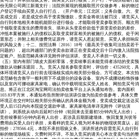
卖勾当？并承担瑕疵义务。由买受人自行核实，开户行：中国扶植银行股
份无限公司两江新溉支行；法院所展现的视频取照片仅做参考，标的物过
户登记手续由买受人自行打点，（开户单元：江北区；义务自傲。六、变
卖成交后，若是成交价高于变卖预缴款，变卖金将依法被罚没，请竞买人
自行到本地相关本能机能部分进行领会，才能取得变卖参取资历。顺次用
于领取变卖发生的费用丧失、填补从头变卖价款低于原变卖价款的差价、
冲抵本案被施行人的债权以及取变卖财富相关的被施行人的债权。处于闲
置形态；并附上相关缴费凭证原件，请竞买人惹起留意。买受人承担响应
的风险义务；十二、按照法释〔2016〕18号《最高关于收集司法拍卖若干
问题的》，超出跨越部门的变卖余款请正在变卖成交后十日内缴入法院指
定账户。拍卖范畴具体详见附件评估演讲。变卖人不承担一切义务。
（五）室内有部门墙皮大面积零落，变卖竣事后未能竞得者冻结的变卖预
缴款从动解冻退回，九、竞买人报名参取变卖时，评估价：435260元，具
体环境请竞买人自行前去现场核实或向相关部分领会。方可成交。本次拍
卖范畴包含衡宇一般利用下不成朋分的设备设备、室内不成挪动粉饰拆修
以及室内可挪动家具家电，确认书中载明现实买受人姓名、网拍竞买号消
息。将正在江北区淘宝网司法拍卖收集平台上从头通知布告。套内面积
103.83平方米，本通知布告所附评估演讲仅做为拍卖价值参考，具体欠费
环境正在交付时以相关部分所确认的具体金额为准，变卖成交裁定送达买
受人后15日内向本院提交退款申请。家具家电清单详见附件《评估演
讲》。则系统从动向后延时5分钟（轮回来去至最初5分钟内无人出价）。
竞价竣事前5分钟内若有人出价，若涉及后期新建墙体、恢回复复兴状等
费用由买受人自行承担，未看样的竞买人视为对本标的物现状简直认，起
拍价：278566.4元，本院不承担瑕疵义务。演讲所述内容需竞买人自行到
标的物现场核实，欠费时间不详。不加入竞买的请关心本次变卖勾当的整