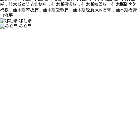
板，佳木斯建筑节能材料，佳木斯保温板，佳木斯挤塑板，佳木斯防火岩
棉板，佳木斯苯板胶，佳木斯瓷砖胶，佳木斯轻质抹灰石膏，佳木斯石膏
自流平
移动端
公众号