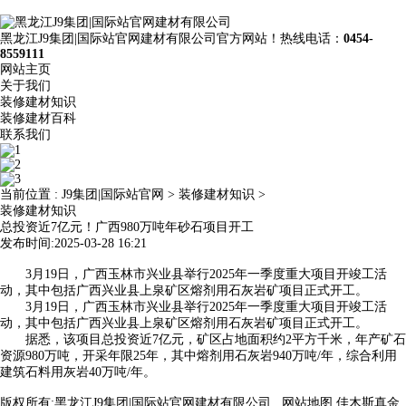
黑龙江J9集团|国际站官网建材有限公司官方网站！热线电话：
0454-
8559111
网站主页
关于我们
装修建材知识
装修建材百科
联系我们
当前位置 :
J9集团|国际站官网
>
装修建材知识
>
装修建材知识
总投资近7亿元！广西980万吨年砂石项目开工
发布时间:2025-03-28 16:21
3月19日，广西玉林市兴业县举行2025年一季度重大项目开竣工活
动，其中包括广西兴业县上泉矿区熔剂用石灰岩矿项目正式开工。
3月19日，广西玉林市兴业县举行2025年一季度重大项目开竣工活
动，其中包括广西兴业县上泉矿区熔剂用石灰岩矿项目正式开工。
据悉，该项目总投资近7亿元，矿区占地面积约2平方千米，年产矿石
资源980万吨，开采年限25年，其中熔剂用石灰岩940万吨/年，综合利用
建筑石料用灰岩40万吨/年。
版权所有:黑龙江J9集团|国际站官网建材有限公司
网站地图
佳木斯真金