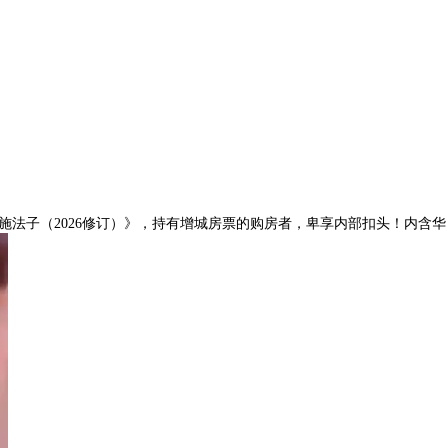
施法子（2026修订）》，持有增城房票的购房者，卑享内部扣头！内含华