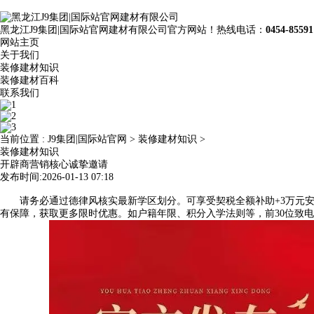
黑龙江J9集团|国际站官网建材有限公司官方网站！热线电话：
0454-85591
网站主页
关于我们
装修建材知识
装修建材百科
联系我们
当前位置 :
J9集团|国际站官网
>
装修建材知识
>
装修建材知识
开辟商营销核心诚挚邀请
发布时间:2026-01-13 07:18
请务必通过德律风核实最新学区划分。可享受契税全额补助+3万元安家
有保障，获取更多限时优惠。如户籍年限、积分入学法则等，前30位致