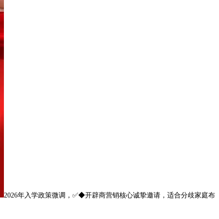
2026年入学政策微调，✅◆开辟商营销核心诚挚邀请，适合分歧家庭布
，