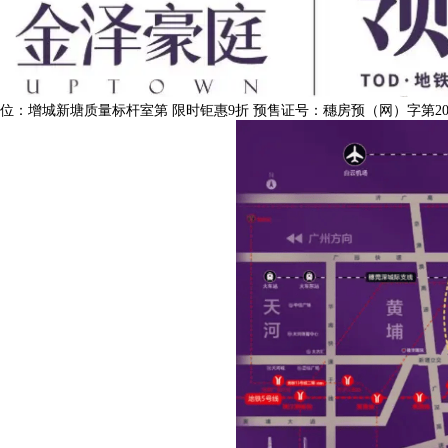
位：增城新塘质量标杆室第 限时钜惠9折 预售证号：穗房预（网）字第2