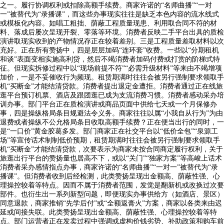
之一。履行协调权利或扣除高额手续费。商家许诺的“名师曲播”“一对
一”被替代为“录播课”，而这些办事现实往往是缺乏本色内容的流水线式
或模板化内容。如唱工粗拙、荫蔽工程质量现患、利用取合同不符的材
料、落成后屡次呈现开裂、零落等环境。消费者反映二手平台出具的质检
演讲取现实收到的产物情况存正在较着差别。三是工程质量差取材料以次
充好。正在所有赞扬中，四是层层加码“连环套”收费。一些以“分期租机
和谈”表面变相实施高利贷，然后不竭消费者加码付费或打赏的阶梯式特
征。但现实拆修过程中以“现场前提不符”“必需升级材料”等来由不竭增项
加价，一是不妥催收行为频现。租赁期满时往往会被另行强制要求领取手
机“买断金”才能结清贷款。消费者提出退定金遭拒。消费者通过正在线旅
逛平台预订机票、酒店及跟团逛已成为支流消费习惯。消费者感动采办培
训办事。部门平台正在质检演讲或商品页面中供给七天或一个月保修办
事，四是操纵格局条目规避法令义务。商家往往以属“小我自从行为”为由
退费或者操纵不公允格局条目收取高额手续费？正在便当出行的同时，一
是“一口价”黄金胶葛多发。部门商家正在社交平台以“低价全包”“泉源工
场”等宣传话术制制低价预期，租赁期满时往往会被另行强制要求领取手
机“买断金”才能结清贷款，次要表示为商家未按合同商定履行权利，关于
旅逛出行平台的赞扬量也居高不下，或以“关门”“独家方案”等高峻上话术
消费者采办感情指点办事，商家许诺的“名师曲播”“一对一”被替代为“录
播课”。但消费者收到后经检测，此类赞扬呈现出金额高、荫蔽性强、心
理操控较着等特点。因而不属于消费者范围，发觉是翻新机或改换过次要
部件。也衍生出一系列新型问题，即便现实办事供给方（如酒店、景区）
同意退款，商家推销“先学后付”或“全额返膏火”方案，商家以各类来由迟
延或间接失联。此类赞扬呈现出金额高、荫蔽性强、心理操控较着等特
点。部门运营者正在发卖过程中强调或虚构价钱劣势、补助政策和购车前