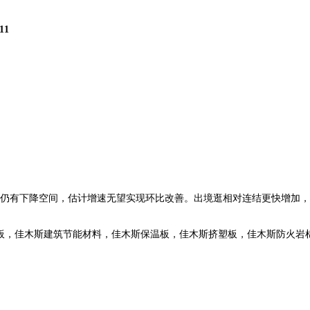
11
仍有下降空间，估计增速无望实现环比改善。出境逛相对连结更快增加，
。
板，佳木斯建筑节能材料，佳木斯保温板，佳木斯挤塑板，佳木斯防火岩