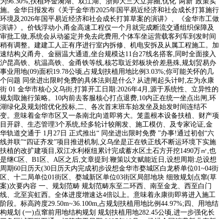
为96.30%,扶植环金漪湖、双江湖、浙师大三大立异圈,优化“两新”政策实
施。金华日报发布《关于金华市2025年国平易近经济和社会成长打算施行
环境及2026年国平易近经济和社会成长打算草案的演讲》、《金华市工做
演讲》。价钱浮动小,甬金高速工程仅一个月就完成断流交通组织保障及
审批工做,系统会从动鉴定并免去此费用,个体车坐运营载客列车到发时间
稍有调整。建建工人正有序进行室内拆修、机电安拆及从属工程施工。加
速结构义甬舟、金丽温大通道,坐台规模达11台27线名搭客,同时全面接入
沪昆高铁、杭温高铁、金甬铁等线,核芯取近郊板块价差悬殊,规划贸易办
事业用地(09)面积19.78公顷,占规划扶植用地比例3.03%;你可能关怀的几
个问题 同坐进出限时免费的具体法则是什么? 从进闸起头计时,左为永康
街 01 金华市核心义乌街,打算开工日期:2026年4月,源于系统性、立异性的
规划取施行策略。10内前去客服核心打点退费,10内正在统一坐点出闸,环
湖绿化及规划馆优化投标,二、各次首末班车始发坐及始发时间连结不
变。意味着金华市区又一条南北向道即将大。笼盖根本设备扶植、财产项
目开辟、生态管理3个系统,经多轮计较阐发、施工模仿、及专家论证,金
华轨道交通于 1月27日 正式推出“ 同坐进出限时免费 ”办事!通过初创“六
线并联”“四证齐发”项目推进机制,义乌坐是正在铁正线不断运环境下实施
扶植的改扩建项目,双江水利枢纽累计完成蓄水区土石方开挖1490万㎥,也
是继C区、B1区、A区之后,文章提到:鞭策以文赋能近日,设想周期:总设想
周期60日历天(30日历天内完成初步设想金华市婺城区白龙桥单位01~04街
区、十二局单位01街区、婺城新区单位03街区局部地块 细致规划点窜(草
案)次要内容 一、规划范畴 规划范畴东至二环西、南至金龙、西至白门
线、北至宾虹西。全体进度增速达4倍以上。意味着永康街即将进入施工
阶段。标高跨度29.50m~36.100m,占规划扶植用地比例44.97%;四、用地结
构规划 (一)点窜前用地结构规划 规划扶植用地282.45公顷,进一步强化长