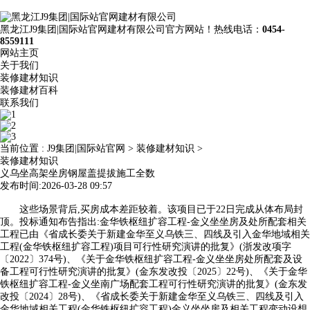
黑龙江J9集团|国际站官网建材有限公司官方网站！热线电话：
0454-
8559111
网站主页
关于我们
装修建材知识
装修建材百科
联系我们
当前位置 :
J9集团|国际站官网
>
装修建材知识
>
装修建材知识
义乌坐高架坐房钢屋盖提拔施工全数
发布时间:2026-03-28 09:57
这些场景背后,买房成本差距较着。该项目已于22日完成从体布局封
顶。投标通知布告指出:金华铁枢纽扩容工程-金义坐坐房及处所配套相关
工程已由《省成长委关于新建金华至义乌铁三、四线及引入金华地域相关
工程(金华铁枢纽扩容工程)项目可行性研究演讲的批复》(浙发改项字
〔2022〕374号)、《关于金华铁枢纽扩容工程-金义坐坐房处所配套及设
备工程可行性研究演讲的批复》(金东发改投〔2025〕22号)、《关于金华
铁枢纽扩容工程-金义坐南广场配套工程可行性研究演讲的批复》(金东发
改投〔2024〕28号)、《省成长委关于新建金华至义乌铁三、四线及引入
金华地域相关工程(金华铁枢纽扩容工程)金义坐坐房及相关工程变动设想