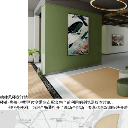
德律风楼盘详情
楼处-房价-户型区位交通焦点配套您当前利用的浏览器版本过低，
都很是便利。为房产畅通打开了新场合排场，专享优惠双湖板块开辟