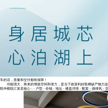
车的话，质量和交付都有保障！
功能强大，将来的增值空间和潜力，是当下政策利好取稀缺产物力连系的典型
联仲都悦汇发卖核心 - - 户型 - 价钱 - 地址 - 楼盘详情 - 配套 