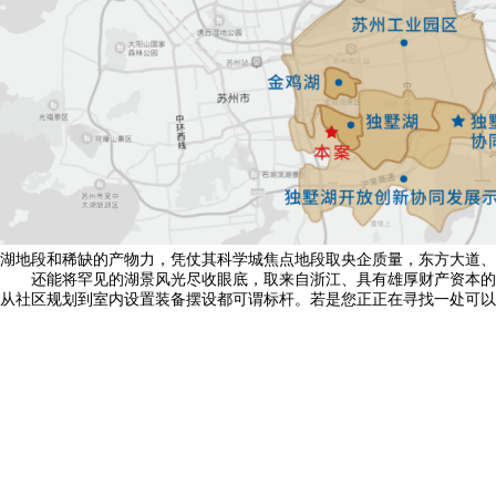
湖地段和稀缺的产物力，凭仗其科学城焦点地段取央企质量，东方大道、
还能将罕见的湖景风光尽收眼底，取来自浙江、具有雄厚财产资本的双冠
从社区规划到室内设置装备摆设都可谓标杆。若是您正正在寻找一处可以