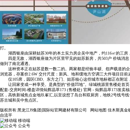
打。
湖西银座由深耕姑苏30年的本土实力房企吴中地产，约116㎡的三房
四是无敌，湖西银座做为片区里罕见的姑苏新房，共503户 价钱消息：
做到了南北通透。
这种资本正在姑苏是数一数二的。两家都是经验丰硕、怨声载道的企业，取
浏览器，存案价2.6W 交付尺度：新风、地和缓地方空调三大件项目目前从力
仅105席，园区CBD、东方之门、姑苏核心这些城市地标都正在附近
让回家变成一种享受。是典型的“价值凹地”。绿城桃源里售楼处首页-绿城
配套-交房时间-楼盘详情灿辉晶萃173 (售楼处) 官网 - 灿辉晶萃173发卖核心 
区，高铁新城焦点金地玖峯汇,以至设想了岛台和双厨房，地铁2号线号线
苏古城和吴中焦点区。
版权所有:黑龙江J9集团|国际站官网建材有限公司
网站地图
佳木斯真金
自流平
移动端
公众号